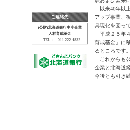
展および繁栄
以来40年以
アップ事業、
ご連絡先
具現化を図っ
(公財)北海道銀行中小企業
平成２５年４
人材育成基金
TEL： 011-222-4832
育成基金」に
るところです
これからも公
企業と北海道
今後とも引き