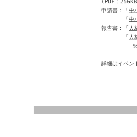
(PDF：256K
申請書：「
中
「
中
報告書：「
人
「
人
※実施後
詳細は
イベン