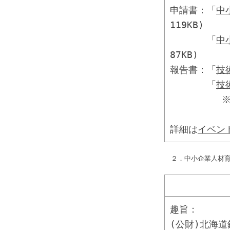
申請書：「
中
119KB)
「
中
87KB)
報告書：「
技
「
技
※助成金
詳細は
イベン
２．中小企業人材
趣旨：
(公財)北海