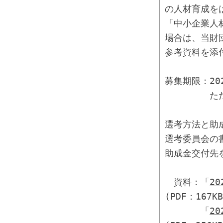
の人材育成を
「中小企業人
場合は、当財
参考資料を添
募集期限：20
ただし、予
選考方法と助
選考委員会の
助成金交付先
資料：「
2
(PDF：167KB
「
2