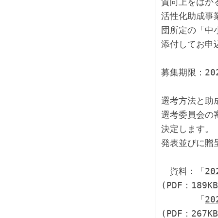
質向上をはか
活性化助成事
団所定の「中
添付してお申
募集期限：20
選考方法と助
選考委員会の
決定します。
発表並びに贈呈
資料：「
2
(PDF：189KB
「
2
(PDF：267KB